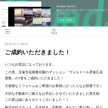
Ameba Owndで
あなただけのホームページやブログをつ
くろう
今すぐ試す
2019.10.11 08:42
ご成約いただきました！
いつもお世話になっております。
この度、宝塚市花屋敷荘園のマンション「ヴェルドール雲雀丘花
屋敷」の1室をご成約いただきました！
大規模なリフォームをご希望のお客様にぴったりなお部屋です！
大切な不動産のご購入をお手伝いさせていただきました買主様、
この度は誠にありがとうございました！！
株式会社グランス、引き続き「不動産、あなたに寄り添い、応え