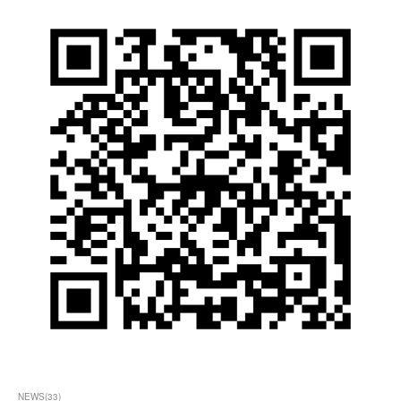
NEWS
(
33
)