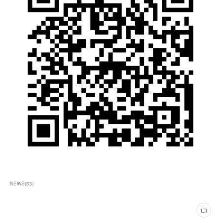
NEWS
(
33
)