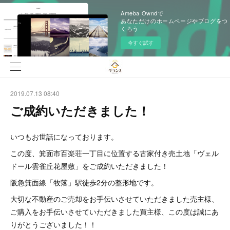
Ameba Owndで
あなただけのホームページやブログをつ
くろう
今すぐ試す
2019.07.13 08:40
ご成約いただきました！
いつもお世話になっております。
この度、箕面市百楽荘一丁目に位置する古家付き売土地「ヴェル
ドール雲雀丘花屋敷」をご成約いただきました！
阪急箕面線「牧落」駅徒歩2分の整形地です。
大切な不動産のご売却をお手伝いさせていただきました売主様、
ご購入をお手伝いさせていただきました買主様、この度は誠にあ
りがとうございました！！